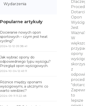
Dlaczego
Wydarzenia
Procedura
Dotarcia
Opon
Popularne artykuły
Wyścigowych
Jest
Docieranie nowych opon
Ważna?
sportowych – czym jest heat
W
cycling?
większości
2024-12-12 09:38:41
przypadków
opony
Jak wybrać opony do
wyścigowe
odpowiedniego typu wyścigu?
skorzystają
Przegląd opon wyścigowych.
z
2024-10-04 12:49:11
odpowiedniej
procedury
Różnice między oponami
"dotarcia".
wyścigowymi, a ulicznymi: co
Zapewnia
warto wiedzieć?
to
2024-09-11 11:22:48
lepsze
osiągi i