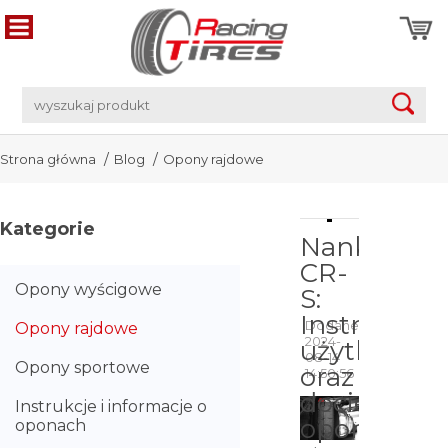
Strona główna
Blog
Opony rajdowe
Kategorie
Nankang
CR-
Opony wyścigowe
S:
Instrukcja
Dodane
Opony rajdowe
2024-
użytkowan
08-14
Opony sportowe
oraz
14:50:56
docierania
Instrukcje i informacje o
opony.
oponach