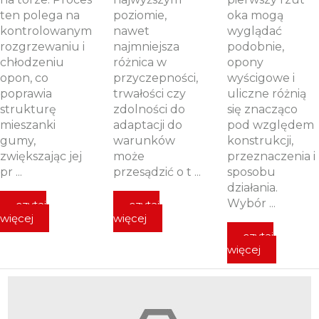
ten polega na
poziomie,
oka mogą
kontrolowanym
nawet
wyglądać
rozgrzewaniu i
najmniejsza
podobnie,
chłodzeniu
różnica w
opony
opon, co
przyczepności,
wyścigowe i
poprawia
trwałości czy
uliczne różnią
strukturę
zdolności do
się znacząco
mieszanki
adaptacji do
pod względem
gumy,
warunków
konstrukcji,
zwiększając jej
może
przeznaczenia i
pr ...
przesądzić o t ...
sposobu
działania.
Wybór ...
czytaj
czytaj
więcej
więcej
czytaj
więcej