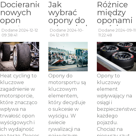
Docieranie
Jak
Różnice
nowych
wybrać
między
opon
opony do
oponami
sportowych
odpowiedniego
wyścigow
Dodane 2024-12-12
Dodane 2024-10-
Dodane 2024-09-11
– czym
typu
a
09:38:41
04 12:49:11
11:22:48
jest heat
wyścigu?
ulicznymi:
cycling?
Przegląd
co warto
opon
wiedzieć?
wyścigowych.
Heat cycling to
Opony do
Opony to
kluczowe
motorsportu są
kluczowy
zagadnienie w
kluczowym
element
motorsporcie,
elementem,
wpływający na
które znacząco
który decyduje
osiągi i
wpływa na
o sukcesie w
bezpieczeństw
trwałość opon
wyścigu. W
każdego
wyścigowych i
świecie
pojazdu.
ich wydajność
rywalizacji na
Chociaż na
na torze. Proces
najwyższym
pierwszy rzut