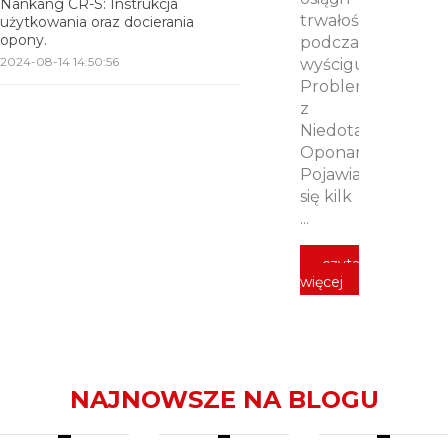
Nankang CR-S: Instrukcja
trwałość
użytkowania oraz docierania
opony.
podczas
2024-08-14 14:50:56
wyścigu.
Problemy
z
Niedotartymi
Oponami
Pojawia
się kilk
...
czytaj
więcej
NAJNOWSZE NA BLOGU