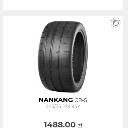
NANKANG
CR-S
245/35 R19 93Y
1488.00
zł