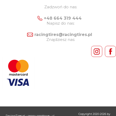
Zadzwoń do nas:
+48 664 319 444
Napisz do nas:
racingtires@racingtires.pl
Znajdziesz nas:
Copyright 2020-2026 by
RacingTires.pl - opony sportowe
• ul.