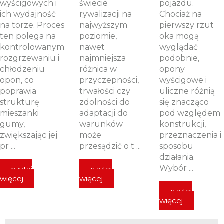
wyścigowych i
świecie
pojazdu.
ich wydajność
rywalizacji na
Chociaż na
na torze. Proces
najwyższym
pierwszy rzut
ten polega na
poziomie,
oka mogą
kontrolowanym
nawet
wyglądać
rozgrzewaniu i
najmniejsza
podobnie,
chłodzeniu
różnica w
opony
opon, co
przyczepności,
wyścigowe i
poprawia
trwałości czy
uliczne różnią
strukturę
zdolności do
się znacząco
mieszanki
adaptacji do
pod względem
gumy,
warunków
konstrukcji,
zwiększając jej
może
przeznaczenia i
pr ...
przesądzić o t ...
sposobu
działania.
Wybór ...
czytaj
czytaj
więcej
więcej
czytaj
więcej