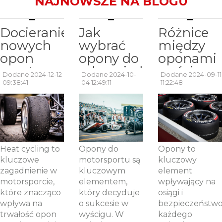
NAJNOWSZE NA BLOGU
Docieranie
Jak
Różnice
nowych
wybrać
między
opon
opony do
oponami
sportowych
odpowiedniego
wyścigow
Dodane 2024-12-12
Dodane 2024-10-
Dodane 2024-09-11
– czym
typu
a
09:38:41
04 12:49:11
11:22:48
jest heat
wyścigu?
ulicznymi:
cycling?
Przegląd
co warto
opon
wiedzieć?
wyścigowych.
Heat cycling to
Opony do
Opony to
kluczowe
motorsportu są
kluczowy
zagadnienie w
kluczowym
element
motorsporcie,
elementem,
wpływający na
które znacząco
który decyduje
osiągi i
wpływa na
o sukcesie w
bezpieczeństw
trwałość opon
wyścigu. W
każdego