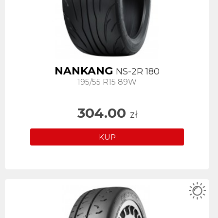
NANKANG
NS-2R 180
195/55 R15 89W
304.00
zł
KUP