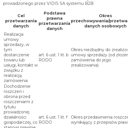
prowadzonego przez VIDIS SA systemu B2B:
Podstawa
Cel
Okres
prawna
przetwarzania
przechowywania/przetwa
przetwarzania
danych
danych osobowych
danych
Realizacja
umowy
sprzedaży, w
tym
Okres niezbędny do zrealizo
dostarczenie
art. 6 ust. 1 lit. b
umowy sprzedaży (od złożen
towaru lub
RODO
zamówienia do jego
usługi, kontakt w
zrealizowania)
związku z
realizacją
zamówienia
Dochodzenie
roszczeń i
obrona przed
roszczeniami z
tytułu
prowadzonej
działalności
art. 6 ust. 1 lit. f
Okres przedawnienia roszcz
gospodarczej, co
RODO
wynikający z przepisów praw
stanowi prawnie