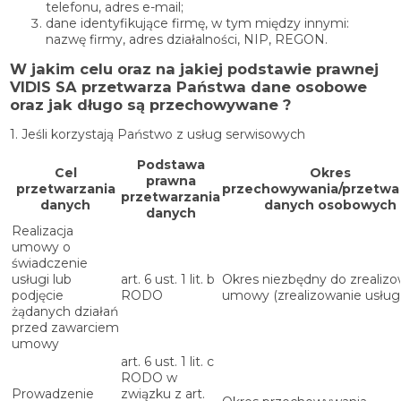
telefonu, adres e-mail;
dane identyfikujące firmę, w tym między innymi:
nazwę firmy, adres działalności, NIP, REGON.
W jakim celu oraz na jakiej podstawie prawnej
VIDIS SA przetwarza Państwa dane osobowe
oraz jak długo są przechowywane ?
1. Jeśli korzystają Państwo z usług serwisowych
Podstawa
Cel
Okres
prawna
przetwarzania
przechowywania/przetwa
przetwarzania
danych
danych osobowych
danych
Realizacja
umowy o
świadczenie
usługi lub
art. 6 ust. 1 lit. b
Okres niezbędny do zrealizo
podjęcie
RODO
umowy (zrealizowanie usługi
żądanych działań
przed zawarciem
umowy
art. 6 ust. 1 lit. c
RODO w
Prowadzenie
związku z art.