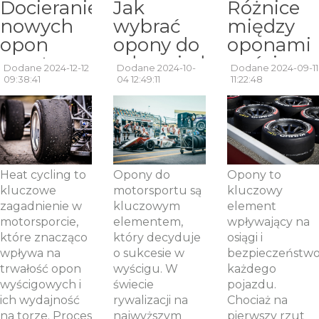
Docieranie
Jak
Różnice
nowych
wybrać
między
opon
opony do
oponami
sportowych
odpowiedniego
wyścigow
Dodane 2024-12-12
Dodane 2024-10-
Dodane 2024-09-11
– czym
typu
a
09:38:41
04 12:49:11
11:22:48
jest heat
wyścigu?
ulicznymi:
cycling?
Przegląd
co warto
opon
wiedzieć?
wyścigowych.
Heat cycling to
Opony do
Opony to
kluczowe
motorsportu są
kluczowy
zagadnienie w
kluczowym
element
motorsporcie,
elementem,
wpływający na
które znacząco
który decyduje
osiągi i
wpływa na
o sukcesie w
bezpieczeństw
trwałość opon
wyścigu. W
każdego
wyścigowych i
świecie
pojazdu.
ich wydajność
rywalizacji na
Chociaż na
na torze. Proces
najwyższym
pierwszy rzut