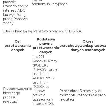
prawnie
telekomunikacyjnego
uzasadnionego
interesu ADO
lub wyrażonej
przez Państwa
zgody
5.Jeśli ubiegają się Państwo o pracę w VIDIS S.A.
Podstawa
Cel
Okres
prawna
przetwarzania
przechowywania/przetwa
przetwarzania
danych
danych osobowych
danych
art. 221
Kodeksu Pracy
(KODEKS
PRACY?), art. 6
ust. 1 lit. c
RODO, art. 6
ust. 1 lit. f
RODO, co
Przeprowadzenie
stanowi
Przez okres 3 miesięcy od
bieżącego
prawnie
momentu rozpoczęcia proc
procesu
uzasadniony
rekrutacji
rekrutacji
interes ADO,