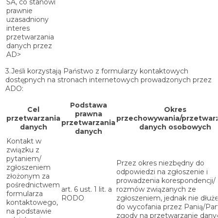
SA, co stanowi
prawnie
uzasadniony
interes
przetwarzania
danych przez
AD>
3.Jeśli korzystają Państwo z formularzy kontaktowych
dostępnych na stronach internetowych prowadzonych przez
ADO:
Podstawa
Cel
Okres
prawna
przetwarzania
przechowywania/przetwar
przetwarzania
danych
danych osobowych
danych
Kontakt w
związku z
pytaniem/
Przez okres niezbędny do
zgłoszeniem
odpowiedzi na zgłoszenie i
złożonym za
prowadzenia korespondencji/
pośrednictwem
art. 6 ust. 1 lit. a
rozmów związanych ze
formularza
RODO
zgłoszeniem, jednak nie dłuże
kontaktowego,
do wycofania przez Panią/Pa
na podstawie
zgody na przetwarzanie dany