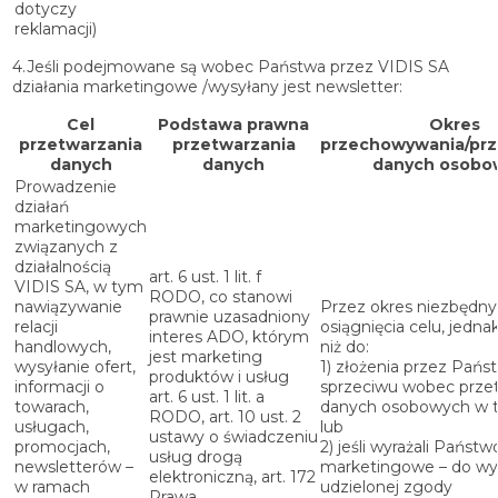
dotyczy
reklamacji)
4.Jeśli podejmowane są wobec Państwa przez VIDIS SA
działania marketingowe /wysyłany jest newsletter:
Cel
Podstawa prawna
Okres
przetwarzania
przetwarzania
przechowywania/pr
danych
danych
danych osobo
Prowadzenie
działań
marketingowych
związanych z
działalnością
art. 6 ust. 1 lit. f
VIDIS SA, w tym
RODO, co stanowi
nawiązywanie
Przez okres niezbędny
prawnie uzasadniony
relacji
osiągnięcia celu, jednak
interes ADO, którym
handlowych,
niż do:
jest marketing
wysyłanie ofert,
1) złożenia przez Pańs
produktów i usług
informacji o
sprzeciwu wobec prze
art. 6 ust. 1 lit. a
towarach,
danych osobowych w 
RODO, art. 10 ust. 2
usługach,
lub
ustawy o świadczeniu
promocjach,
2) jeśli wyrażali Państ
usług drogą
newsletterów –
marketingowe – do wy
elektroniczną, art. 172
w ramach
udzielonej zgody
Prawa