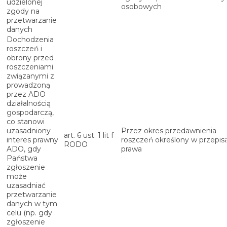
udzielonej
osobowych
zgody na
przetwarzanie
danych
Dochodzenia
roszczeń i
obrony przed
roszczeniami
związanymi z
prowadzoną
przez ADO
działalnością
gospodarczą,
co stanowi
uzasadniony
Przez okres przedawnienia
art. 6 ust. 1 lit f
interes prawny
roszczeń określony w przepis
RODO
ADO, gdy
prawa
Państwa
zgłoszenie
może
uzasadniać
przetwarzanie
danych w tym
celu (np. gdy
zgłoszenie