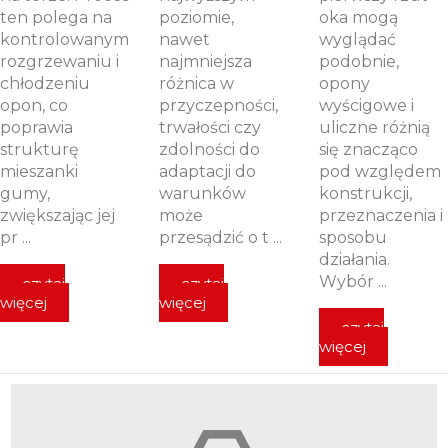
ten polega na
poziomie,
oka mogą
kontrolowanym
nawet
wyglądać
rozgrzewaniu i
najmniejsza
podobnie,
chłodzeniu
różnica w
opony
opon, co
przyczepności,
wyścigowe i
poprawia
trwałości czy
uliczne różnią
strukturę
zdolności do
się znacząco
mieszanki
adaptacji do
pod względem
gumy,
warunków
konstrukcji,
zwiększając jej
może
przeznaczenia i
pr ...
przesądzić o t ...
sposobu
działania.
Wybór ...
czytaj
czytaj
więcej
więcej
czytaj
więcej