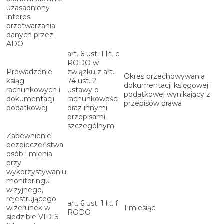
uzasadniony
interes
przetwarzania
danych przez
ADO
art. 6 ust. 1 lit. c
RODO w
Prowadzenie
związku z art.
Okres przechowywania
ksiąg
74 ust. 2
dokumentacji księgowej i
rachunkowych i
ustawy o
podatkowej wynikający z
dokumentacji
rachunkowości
przepisów prawa
podatkowej
oraz innymi
przepisami
szczególnymi
Zapewnienie
bezpieczeństwa
osób i mienia
przy
wykorzystywaniu
monitoringu
wizyjnego,
rejestrującego
art. 6 ust. 1 lit. f
wizerunek w
1 miesiąc
RODO
siedzibie VIDIS