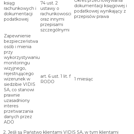
Okres przechowywania
ksiąg
74 ust. 2
dokumentacji księgowej i
rachunkowych i
ustawy o
podatkowej wynikający z
dokumentacji
rachunkowości
przepisów prawa
podatkowej
oraz innymi
przepisami
szczególnymi
Zapewnienie
bezpieczeństwa
osób i mienia
przy
wykorzystywaniu
monitoringu
wizyjnego,
rejestrującego
art. 6 ust. 1 lit. f
wizerunek w
1 miesiąc
RODO
siedzibie VIDIS
SA, co stanowi
prawnie
uzasadniony
interes
przetwarzania
danych przez
ADO
2. Jeśli są Państwo klientami VIDIS SA, w tym klientami