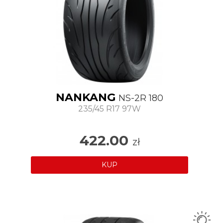
NANKANG
NS-2R 180
235/45 R17 97W
422.00
zł
KUP