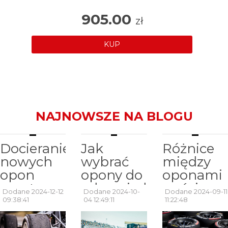
905.00
zł
KUP
NAJNOWSZE NA BLOGU
Docieranie
Jak
Różnice
nowych
wybrać
między
opon
opony do
oponami
sportowych
odpowiedniego
wyścigow
Dodane 2024-12-12
Dodane 2024-10-
Dodane 2024-09-11
– czym
typu
a
09:38:41
04 12:49:11
11:22:48
jest heat
wyścigu?
ulicznymi: