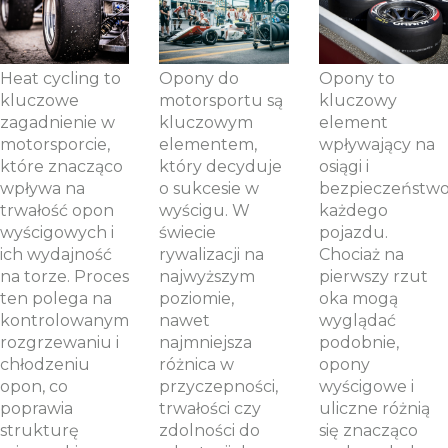
cycling?
Przegląd
co warto
opon
wiedzieć?
wyścigowych.
Heat cycling to
Opony do
Opony to
kluczowe
motorsportu są
kluczowy
zagadnienie w
kluczowym
element
motorsporcie,
elementem,
wpływający na
które znacząco
który decyduje
osiągi i
wpływa na
o sukcesie w
bezpieczeństw
trwałość opon
wyścigu. W
każdego
wyścigowych i
świecie
pojazdu.
ich wydajność
rywalizacji na
Chociaż na
na torze. Proces
najwyższym
pierwszy rzut
ten polega na
poziomie,
oka mogą
kontrolowanym
nawet
wyglądać
rozgrzewaniu i
najmniejsza
podobnie,
chłodzeniu
różnica w
opony
opon, co
przyczepności,
wyścigowe i
poprawia
trwałości czy
uliczne różnią
strukturę
zdolności do
się znacząco