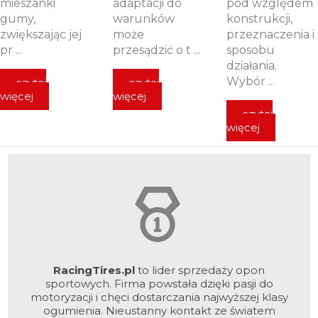
mieszanki
adaptacji do
pod względem
gumy,
warunków
konstrukcji,
zwiększając jej
może
przeznaczenia i
pr ...
przesądzić o t ...
sposobu
działania.
Wybór ...
czytaj
czytaj
więcej
więcej
czytaj
więcej
RacingTires.pl
to lider sprzedaży opon
sportowych. Firma powstała dzięki pasji do
motoryzacji i chęci dostarczania najwyższej klasy
ogumienia. Nieustanny kontakt ze światem