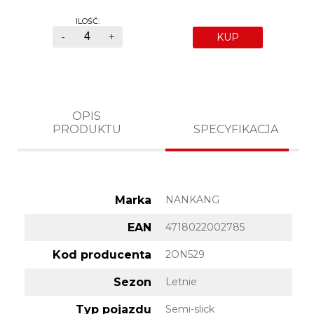
ILOŚĆ:
-
+
KUP
OPIS
PRODUKTU
SPECYFIKACJA
Marka
NANKANG
EAN
4718022002785
Kod producenta
2ON529
Sezon
Letnie
Typ pojazdu
Semi-slick