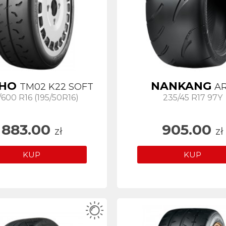
HO
NANKANG
TM02 K22 SOFT
AR
/600 R16 (195/50R16)
235/45 R17 97Y
883.00
905.00
zł
zł
KUP
KUP