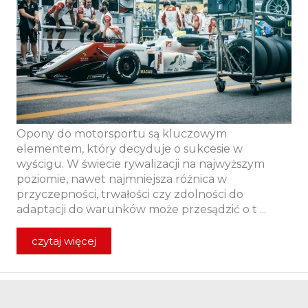
Opony do motorsportu są kluczowym
elementem, który decyduje o sukcesie w
wyścigu. W świecie rywalizacji na najwyższym
poziomie, nawet najmniejsza różnica w
przyczepności, trwałości czy zdolności do
adaptacji do warunków może przesądzić o t ...
czytaj więcej