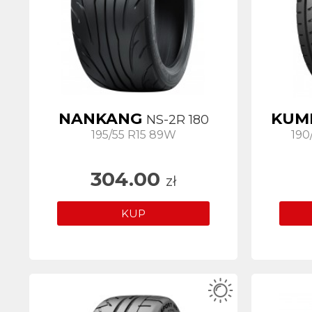
NANKANG
KUM
NS-2R 180
195/55 R15 89W
190
304.00
zł
KUP