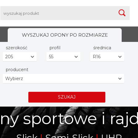
WYSZUKAJ OPONY PO ROZMIARZE
szerokość
profil
średnica
205
55
R16
producent
Wybierz
SZUKAJ
y sportowe i ra
Slick
|
|
Semi-Slick
|
|
UHP