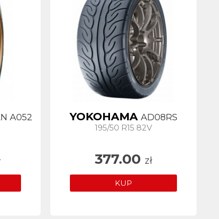
YOKOHAMA
N A052
AD08RS
195/50 R15 82V
377.00
ł
zł
KUP