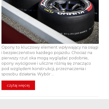
Opony to kluczowy element wpływający na osiągi
i bezpieczeństwo każdego pojazdu. Chociaż na
pierwszy rzut oka mogą wyglądać podobnie,
opony wyścigowe i uliczne różnią się znacząco
pod względem konstrukcji, przeznaczenia i
sposobu działania. Wybór ...
czytaj więcej