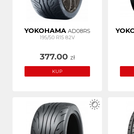
YOKOHAMA
YOK
AD08RS
195/50 R15 82V
377.00
zł
KUP