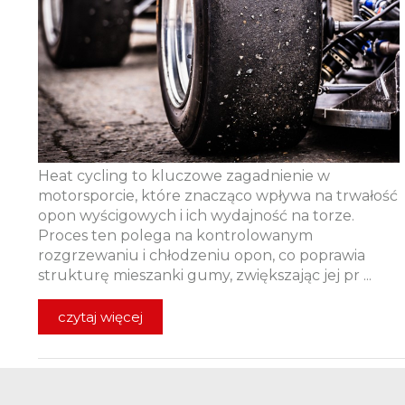
Heat cycling to kluczowe zagadnienie w
motorsporcie, które znacząco wpływa na trwałość
opon wyścigowych i ich wydajność na torze.
Proces ten polega na kontrolowanym
rozgrzewaniu i chłodzeniu opon, co poprawia
strukturę mieszanki gumy, zwiększając jej pr ...
czytaj więcej