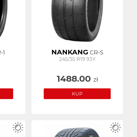
NANKANG
-1
CR-S
245/35 R19 93Y
1488.00
zł
KUP