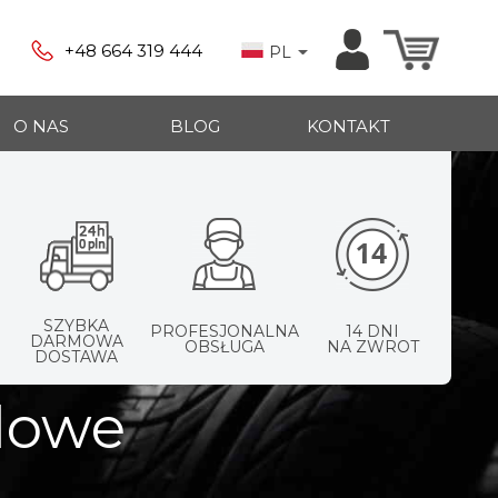
+48 664 319 444
PL
O NAS
BLOG
KONTAKT
SZYBKA
PROFESJONALNA
14 DNI
DARMOWA
OBSŁUGA
NA ZWROT
DOSTAWA
jdowe