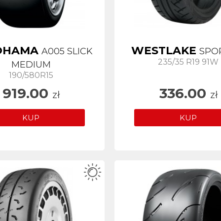
OHAMA
WESTLAKE
A005 SLICK
SPO
235/35 R19 91W
MEDIUM
190/580R15
919.00
336.00
zł
zł
KUP
KUP