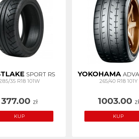
TLAKE
YOKOHAMA
SPORT RS
ADVA
285/35 R18 101W
265/40 R18 101Y
377.00
1003.00
zł
z
KUP
KUP