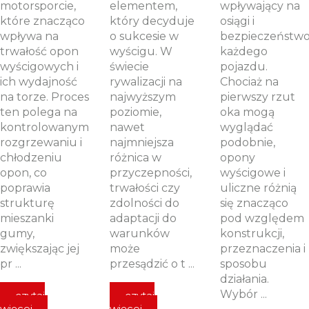
motorsporcie,
elementem,
wpływający na
które znacząco
który decyduje
osiągi i
wpływa na
o sukcesie w
bezpieczeństw
trwałość opon
wyścigu. W
każdego
wyścigowych i
świecie
pojazdu.
ich wydajność
rywalizacji na
Chociaż na
na torze. Proces
najwyższym
pierwszy rzut
ten polega na
poziomie,
oka mogą
kontrolowanym
nawet
wyglądać
rozgrzewaniu i
najmniejsza
podobnie,
chłodzeniu
różnica w
opony
opon, co
przyczepności,
wyścigowe i
poprawia
trwałości czy
uliczne różnią
strukturę
zdolności do
się znacząco
mieszanki
adaptacji do
pod względem
gumy,
warunków
konstrukcji,
zwiększając jej
może
przeznaczenia i
pr ...
przesądzić o t ...
sposobu
działania.
Wybór ...
czytaj
czytaj
więcej
więcej