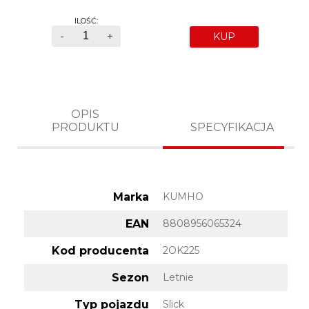
ILOŚĆ:
-
+
KUP
OPIS
PRODUKTU
SPECYFIKACJA
Marka
KUMHO
EAN
8808956065324
Kod producenta
2OK225
Sezon
Letnie
Typ pojazdu
Slick