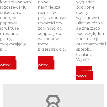
kontrolowanym
nawet
wyglądać
rozgrzewaniu i
najmniejsza
podobnie,
chłodzeniu
różnica w
opony
opon, co
przyczepności,
wyścigowe i
poprawia
trwałości czy
uliczne różnią
strukturę
zdolności do
się znacząco
mieszanki
adaptacji do
pod względem
gumy,
warunków
konstrukcji,
zwiększając jej
może
przeznaczenia i
pr ...
przesądzić o t ...
sposobu
działania.
Wybór ...
czytaj
czytaj
więcej
więcej
czytaj
więcej