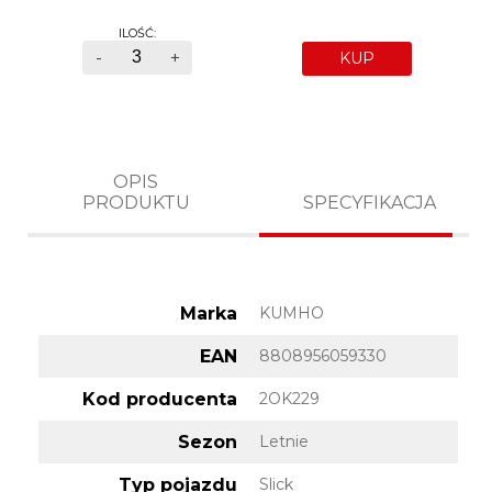
ILOŚĆ:
-
+
KUP
OPIS
PRODUKTU
SPECYFIKACJA
Marka
KUMHO
EAN
8808956059330
Kod producenta
2OK229
Sezon
Letnie
Typ pojazdu
Slick