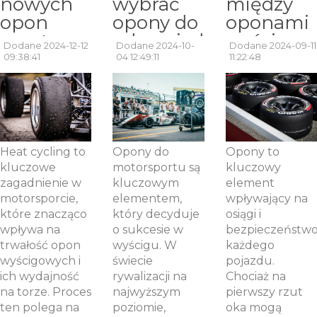
nowych
wybrać
między
opon
opony do
oponami
sportowych
odpowiedniego
wyścigow
Dodane 2024-12-12
Dodane 2024-10-
Dodane 2024-09-11
– czym
typu
a
09:38:41
04 12:49:11
11:22:48
jest heat
wyścigu?
ulicznymi:
cycling?
Przegląd
co warto
opon
wiedzieć?
wyścigowych.
Heat cycling to
Opony do
Opony to
kluczowe
motorsportu są
kluczowy
zagadnienie w
kluczowym
element
motorsporcie,
elementem,
wpływający na
które znacząco
który decyduje
osiągi i
wpływa na
o sukcesie w
bezpieczeństw
trwałość opon
wyścigu. W
każdego
wyścigowych i
świecie
pojazdu.
ich wydajność
rywalizacji na
Chociaż na
na torze. Proces
najwyższym
pierwszy rzut
ten polega na
poziomie,
oka mogą