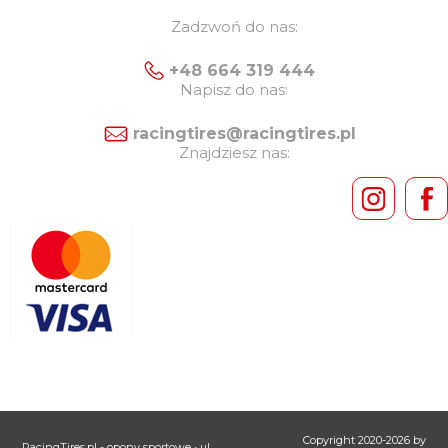
Zadzwoń do nas:
+48 664 319 444
Napisz do nas:
racingtires@racingtires.pl
Znajdziesz nas:
Copyright 2020-2026 by
RacingTires.pl - opony sportowe
• ul.