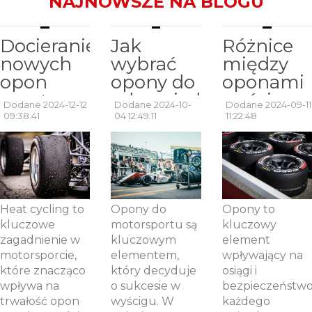
NAJNOWSZE NA BLOGU
Docieranie
Jak
Różnice
nowych
wybrać
między
opon
opony do
oponami
sportowych
odpowiedniego
wyścigow
Dodane 2024-12-12
Dodane 2024-10-
Dodane 2024-09-11
– czym
typu
a
09:38:41
04 12:49:11
11:22:48
jest heat
wyścigu?
ulicznymi:
cycling?
Przegląd
co warto
opon
wiedzieć?
wyścigowych.
Heat cycling to
Opony do
Opony to
kluczowe
motorsportu są
kluczowy
zagadnienie w
kluczowym
element
motorsporcie,
elementem,
wpływający na
które znacząco
który decyduje
osiągi i
wpływa na
o sukcesie w
bezpieczeństw
trwałość opon
wyścigu. W
każdego