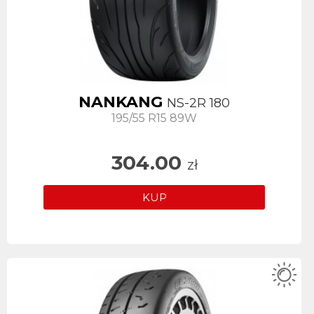
NANKANG
NS-2R 180
195/55 R15 89W
304.00
zł
KUP