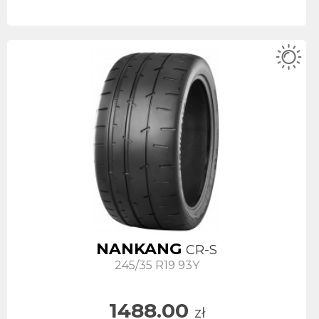
NANKANG
CR-S
245/35 R19 93Y
1488.00
zł