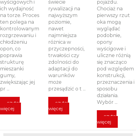
wyścigowych i
świecie
pojazdu.
ich wydajność
rywalizacji na
Chociaż na
na torze. Proces
najwyższym
pierwszy rzut
ten polega na
poziomie,
oka mogą
kontrolowanym
nawet
wyglądać
rozgrzewaniu i
najmniejsza
podobnie,
chłodzeniu
różnica w
opony
opon, co
przyczepności,
wyścigowe i
poprawia
trwałości czy
uliczne różnią
strukturę
zdolności do
się znacząco
mieszanki
adaptacji do
pod względem
gumy,
warunków
konstrukcji,
zwiększając jej
może
przeznaczenia i
pr ...
przesądzić o t ...
sposobu
działania.
Wybór ...
czytaj
czytaj
więcej
więcej
czytaj
więcej