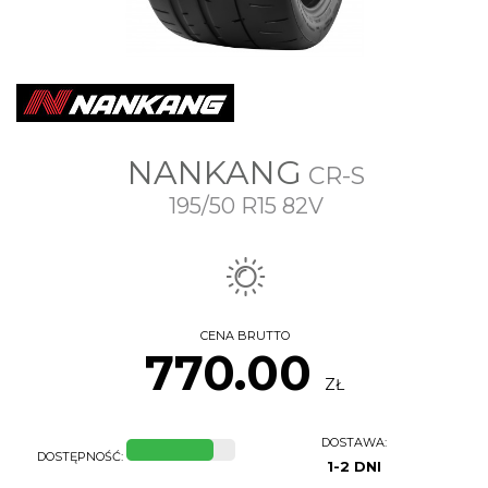
NANKANG
CR-S
195/50 R15 82V
CENA BRUTTO
770.00
ZŁ
DOSTAWA:
DOSTĘPNOŚĆ:
1-2 DNI