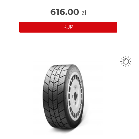
616.00
zł
KUP