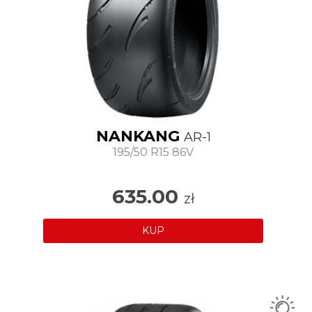
NANKANG
AR-1
195/50 R15 86V
635.00
zł
KUP