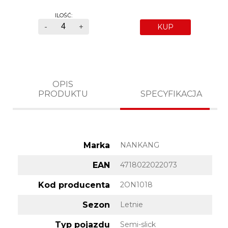
ILOŚĆ:
-
+
KUP
OPIS
PRODUKTU
SPECYFIKACJA
Marka
NANKANG
EAN
4718022022073
Kod producenta
2ON1018
Sezon
Letnie
Typ pojazdu
Semi-slick