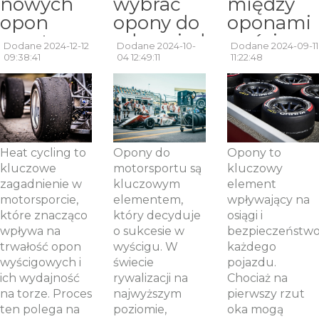
nowych
wybrać
między
opon
opony do
oponami
sportowych
odpowiedniego
wyścigow
Dodane 2024-12-12
Dodane 2024-10-
Dodane 2024-09-11
– czym
typu
a
09:38:41
04 12:49:11
11:22:48
jest heat
wyścigu?
ulicznymi:
cycling?
Przegląd
co warto
opon
wiedzieć?
wyścigowych.
Heat cycling to
Opony do
Opony to
kluczowe
motorsportu są
kluczowy
zagadnienie w
kluczowym
element
motorsporcie,
elementem,
wpływający na
które znacząco
który decyduje
osiągi i
wpływa na
o sukcesie w
bezpieczeństw
trwałość opon
wyścigu. W
każdego
wyścigowych i
świecie
pojazdu.
ich wydajność
rywalizacji na
Chociaż na
na torze. Proces
najwyższym
pierwszy rzut
ten polega na
poziomie,
oka mogą