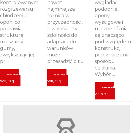
kontrolowanym
nawet
wyglądać
rozgrzewaniu i
najmniejsza
podobnie,
chłodzeniu
różnica w
opony
opon, co
przyczepności,
wyścigowe i
poprawia
trwałości czy
uliczne różnią
strukturę
zdolności do
się znacząco
mieszanki
adaptacji do
pod względem
gumy,
warunków
konstrukcji,
zwiększając jej
może
przeznaczenia i
pr ...
przesądzić o t ...
sposobu
działania.
Wybór ...
czytaj
czytaj
więcej
więcej
czytaj
więcej