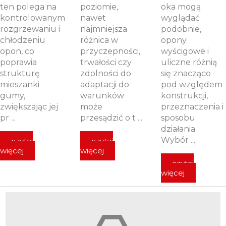
ten polega na
poziomie,
oka mogą
kontrolowanym
nawet
wyglądać
rozgrzewaniu i
najmniejsza
podobnie,
chłodzeniu
różnica w
opony
opon, co
przyczepności,
wyścigowe i
poprawia
trwałości czy
uliczne różnią
strukturę
zdolności do
się znacząco
mieszanki
adaptacji do
pod względem
gumy,
warunków
konstrukcji,
zwiększając jej
może
przeznaczenia i
pr ...
przesądzić o t ...
sposobu
działania.
Wybór ...
czytaj
czytaj
więcej
więcej
czytaj
więcej