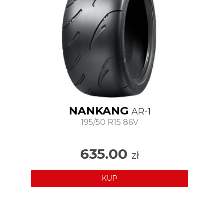
NANKANG
AR-1
195/50 R15 86V
635.00
zł
KUP