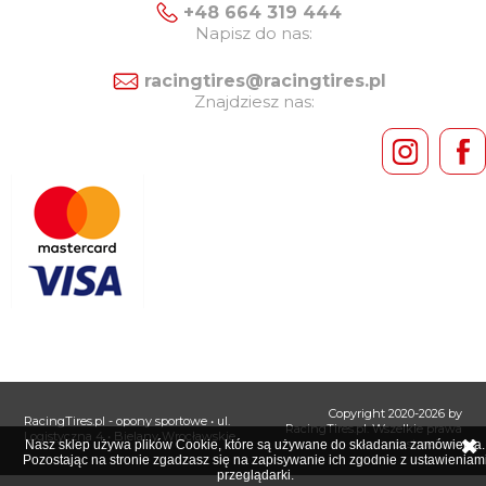
+48 664 319 444
Napisz do nas:
racingtires@racingtires.pl
Znajdziesz nas:
Copyright 2020-2026 by
RacingTires.pl - opony sportowe
• ul.
RacingTires.pl. Wszelkie prawa
Logistyczna 4 • Bielany Wrocławskie
zastrzeżone
Nasz sklep używa plików Cookie, które są używane do składania zamówienia.
Pozostając na stronie zgadzasz się na zapisywanie ich zgodnie z ustawieniam
przeglądarki.