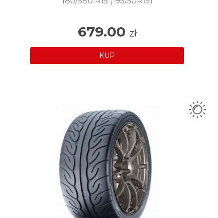
180/580 R15 (195/50R15)
679.00
zł
KUP