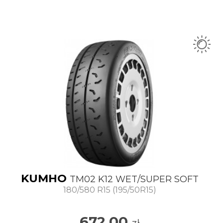
KUMHO
TM02 K12 WET/SUPER SOFT
180/580 R15 (195/50R15)
672.00