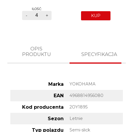
ILOŚĆ:
-
+
KUP
OPIS
PRODUKTU
SPECYFIKACJA
Marka
YOKOHAMA
EAN
4968814956080
Kod producenta
2OY1895
Sezon
Letnie
Typ pojazdu
Semi-slick