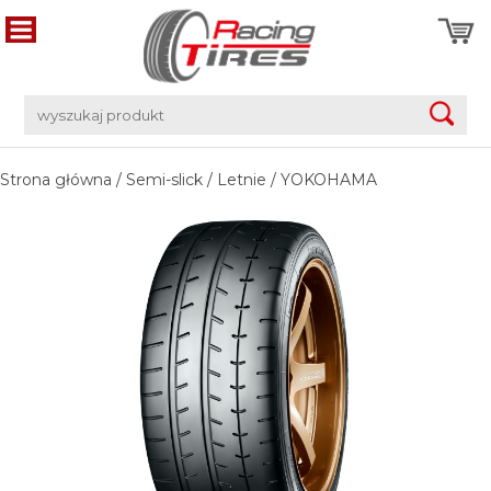
Strona główna
/
Semi-slick
/
Letnie
/
YOKOHAMA