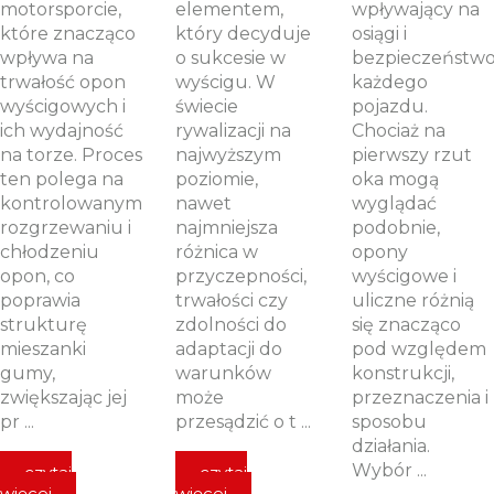
motorsporcie,
elementem,
wpływający na
które znacząco
który decyduje
osiągi i
wpływa na
o sukcesie w
bezpieczeństw
trwałość opon
wyścigu. W
każdego
wyścigowych i
świecie
pojazdu.
ich wydajność
rywalizacji na
Chociaż na
na torze. Proces
najwyższym
pierwszy rzut
ten polega na
poziomie,
oka mogą
kontrolowanym
nawet
wyglądać
rozgrzewaniu i
najmniejsza
podobnie,
chłodzeniu
różnica w
opony
opon, co
przyczepności,
wyścigowe i
poprawia
trwałości czy
uliczne różnią
strukturę
zdolności do
się znacząco
mieszanki
adaptacji do
pod względem
gumy,
warunków
konstrukcji,
zwiększając jej
może
przeznaczenia i
pr ...
przesądzić o t ...
sposobu
działania.
Wybór ...
czytaj
czytaj
więcej
więcej