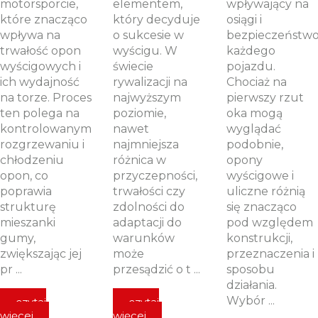
motorsporcie,
elementem,
wpływający na
które znacząco
który decyduje
osiągi i
wpływa na
o sukcesie w
bezpieczeństw
trwałość opon
wyścigu. W
każdego
wyścigowych i
świecie
pojazdu.
ich wydajność
rywalizacji na
Chociaż na
na torze. Proces
najwyższym
pierwszy rzut
ten polega na
poziomie,
oka mogą
kontrolowanym
nawet
wyglądać
rozgrzewaniu i
najmniejsza
podobnie,
chłodzeniu
różnica w
opony
opon, co
przyczepności,
wyścigowe i
poprawia
trwałości czy
uliczne różnią
strukturę
zdolności do
się znacząco
mieszanki
adaptacji do
pod względem
gumy,
warunków
konstrukcji,
zwiększając jej
może
przeznaczenia i
pr ...
przesądzić o t ...
sposobu
działania.
Wybór ...
czytaj
czytaj
więcej
więcej