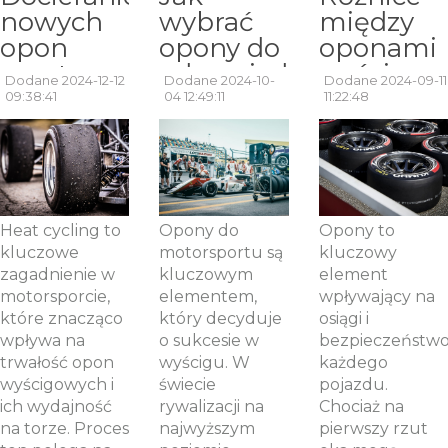
nowych
wybrać
między
opon
opony do
oponami
sportowych
odpowiedniego
wyścigow
Dodane 2024-12-12
Dodane 2024-10-
Dodane 2024-09-11
– czym
typu
a
09:38:41
04 12:49:11
11:22:48
jest heat
wyścigu?
ulicznymi:
cycling?
Przegląd
co warto
opon
wiedzieć?
wyścigowych.
Heat cycling to
Opony do
Opony to
kluczowe
motorsportu są
kluczowy
zagadnienie w
kluczowym
element
motorsporcie,
elementem,
wpływający na
które znacząco
który decyduje
osiągi i
wpływa na
o sukcesie w
bezpieczeństw
trwałość opon
wyścigu. W
każdego
wyścigowych i
świecie
pojazdu.
ich wydajność
rywalizacji na
Chociaż na
na torze. Proces
najwyższym
pierwszy rzut