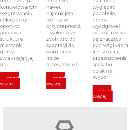
ten polega na
poziomie,
oka mogą
kontrolowanym
nawet
wyglądać
rozgrzewaniu i
najmniejsza
podobnie,
chłodzeniu
różnica w
opony
opon, co
przyczepności,
wyścigowe i
poprawia
trwałości czy
uliczne różnią
strukturę
zdolności do
się znacząco
mieszanki
adaptacji do
pod względem
gumy,
warunków
konstrukcji,
zwiększając jej
może
przeznaczenia i
pr ...
przesądzić o t ...
sposobu
działania.
Wybór ...
czytaj
czytaj
więcej
więcej
czytaj
więcej