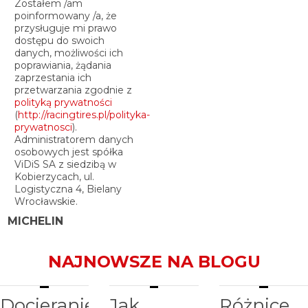
Zostałem /am
poinformowany /a, że
przysługuje mi prawo
dostępu do swoich
danych, możliwości ich
poprawiania, żądania
zaprzestania ich
przetwarzania zgodnie z
polityką prywatności
(
http://racingtires.pl/polityka-
prywatnosci
).
Administratorem danych
osobowych jest spółka
ViDiS SA z siedzibą w
Kobierzycach, ul.
Logistyczna 4, Bielany
Wrocławskie.
MICHELIN
NAJNOWSZE NA BLOGU
Docieranie
Jak
Różnice