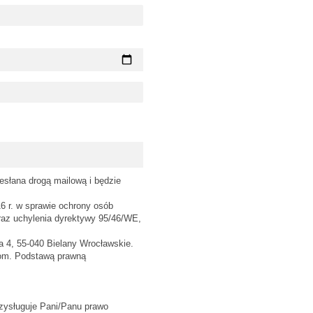
esłana drogą mailową i będzie
6 r. w sprawie ochrony osób
raz uchylenia dyrektywy 95/46/WE,
a 4, 55-040 Bielany Wrocławskie.
rcom. Podstawą prawną
zysługuje Pani/Panu prawo