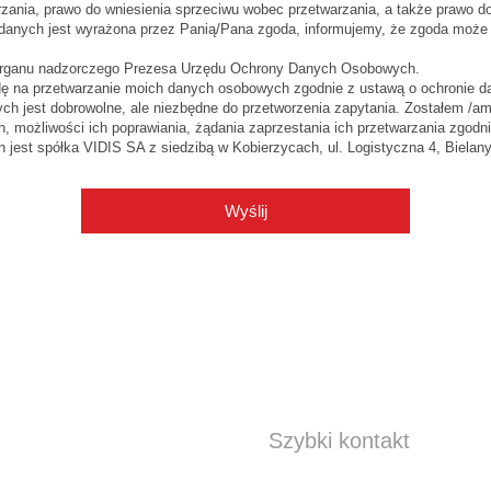
arzania, prawo do wniesienia sprzeciwu wobec przetwarzania, a także prawo 
danych jest wyrażona przez Panią/Pana zgoda, informujemy, że zgoda może
 organu nadzorczego Prezesa Urzędu Ochrony Danych Osobowych.
ę na przetwarzanie moich danych osobowych zgodnie z ustawą o ochronie 
ych jest dobrowolne, ale niezbędne do przetworzenia zapytania. Zostałem /a
, możliwości ich poprawiania, żądania zaprzestania ich przetwarzania zgodn
 jest spółka
VIDIS SA z siedzibą w Kobierzycach, ul. Logistyczna 4, Bielan
Wyślij
Szybki kontakt