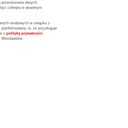
do przenoszenia danych.
 być cofnięta w dowolnym
danych osobowych w związku z
m poinformowany /a, że przysługuje
ie z
polityką prywatności
.
y Wrocławskie
.