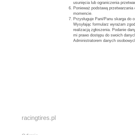
usunięcia lub ograniczenia przetw
Ponieważ podstawą przetwarzania 
momencie.
Przysługuje Pani/Panu skarga do
Wysyłając formularz wyrażam zgod
realizacją zgłoszenia. Podanie dan
mi prawo dostępu do swoich danych
Administratorem danych osobowych
racingtires.pl