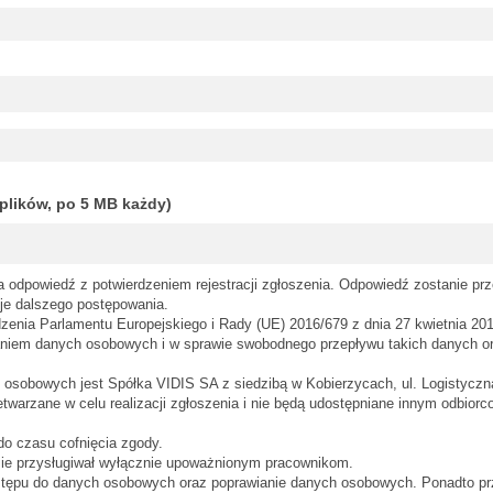
plików, po 5 MB każdy)
a odpowiedź z potwierdzeniem rejestracji zgłoszenia. Odpowiedź zostanie prz
je dalszego postępowania.
enia Parlamentu Europejskiego i Rady (UE) 2016/679 z dnia 27 kwietnia 201
aniem danych osobowych i w sprawie swobodnego przepływu takich danych o
osobowych jest Spółka VIDIS SA z siedzibą w Kobierzycach, ul. Logistyczn
warzane w celu realizacji zgłoszenia i nie będą udostępniane innym odbio
o czasu cofnięcia zgody.
ie przysługiwał wyłącznie upoważnionym pracownikom.
stępu do danych osobowych oraz poprawianie danych osobowych. Ponadto pr